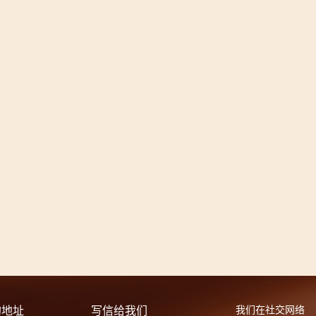
的地址
写信给我们
我们在社交网络