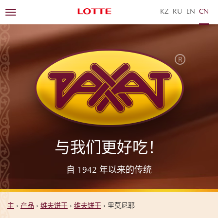
KZ
RU
EN
ZH
Toggle
navigation
与我们更好吃！
自 1942 年以来的传统
主
›
产品
›
维夫饼干
›
维夫饼干
›
里莫尼耶