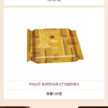
№10156
РАХАТ ВАРЕНАЯ СГУЩЕНКА
净重100克