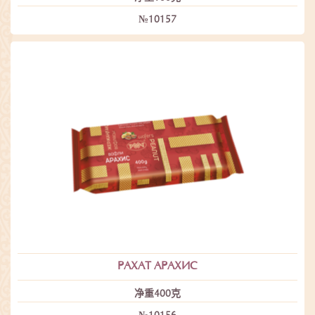
№10157
РАХАТ АРАХИС
净重400克