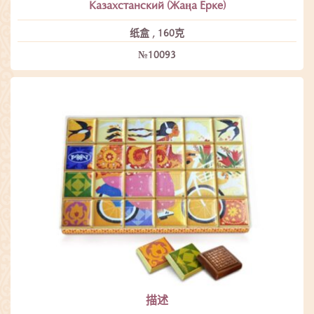
Казахстанский (Жаңа Ерке)
纸盒 , 160克
№10093
描述