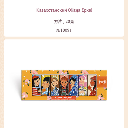
Казахстанский (Жаңа Ерке)
方片 , 20克
№10091