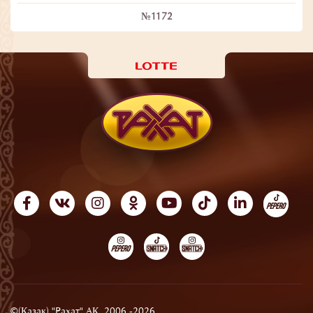
№1172
©(Қазақ) "Рахат" АҚ, 2006 -2026