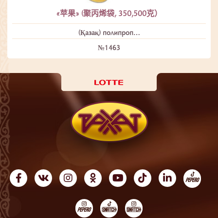
«苹果» (聚丙烯袋, 350,500克）
(Қазақ) полипроп…
№1463