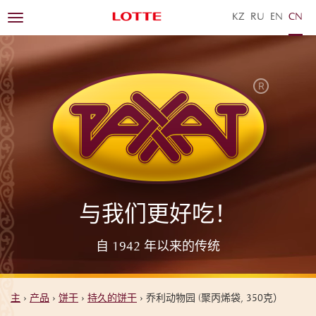
KZ
RU
EN
ZH
Toggle
navigation
与我们更好吃！
自 1942 年以来的传统
主
›
产品
›
饼干
›
持久的饼干
›
乔利动物园 (聚丙烯袋, 350克）