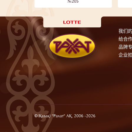
№205
我们
给合
品牌
企业
©(Қазақ) "Рахат" АҚ, 2006 -2026