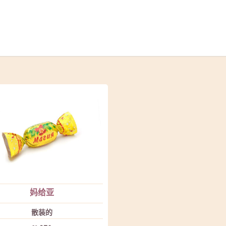
妈给亚
散装的