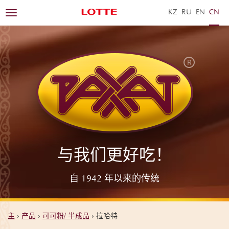
KZ
RU
EN
ZH
Toggle
navigation
与我们更好吃！
自 1942 年以来的传统
主
›
产品
›
可可粉/ 半成品
›
拉哈特