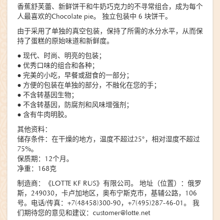
香蕉舒芙蕾、新鲜饼干和牛奶巧克力的不寻常组合，成为每个
人最喜欢的Сhocolate pie。 独立包装中 6 块饼干。
由于采用了单独的真空包装，保持了所需的水分水平，从而保
持了蛋糕的原始味道和新鲜度。
● 现代、时尚、明亮的包装；
● 优秀口味的组合和各种；
● 完美的小吃，早餐或甜食的一部分；
● 方便的包装在单独的部分，不融化在您的手；
● 不含转基因生物；
● 不含转基因，防腐剂和风味增强剂；
● 含有牛肉明胶。
其他资料：
储存条件：在干燥的地方，温度不超过25°，相对湿度不超过
75%。
保质期：12个月。
净重：168克
制造商：《LOTTE KF RUS》有限公司。 地址（位置）：俄罗
斯，249030，卡卢加地区，奥布宁斯克市，基辅公路，106
号。电话/传真：+7(48458)300-90，+7(495)287-46-01。 我
们期待您的意见和建议：customer@lotte.net