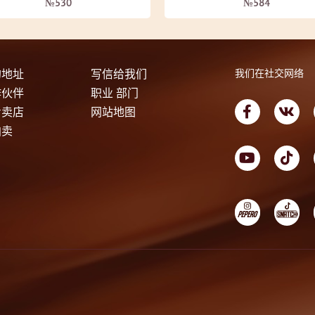
№530
№584
的地址
写信给我们
我们在社交网络
作伙伴
职业 部门
专卖店
网站地图
拍卖