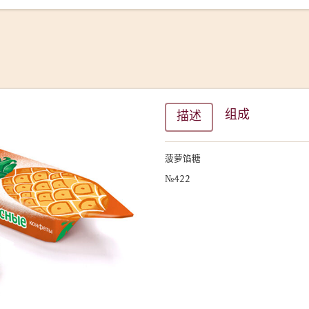
组成
描述
菠
萝馅糖
№422