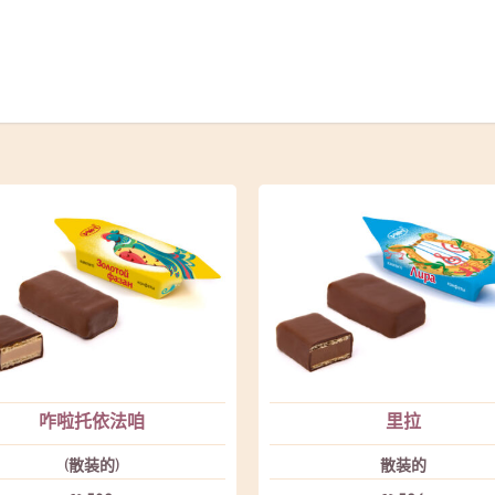
咋啦托依法咱
里拉
(散装的)
散装的