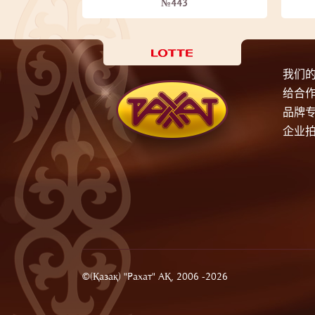
№443
我们
给合
品牌
企业
©(Қазақ) "Рахат" АҚ, 2006 -2026