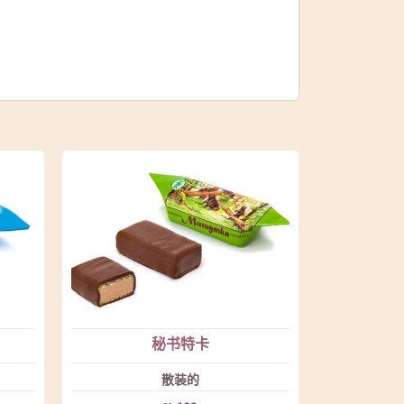
秘书特卡
散装的