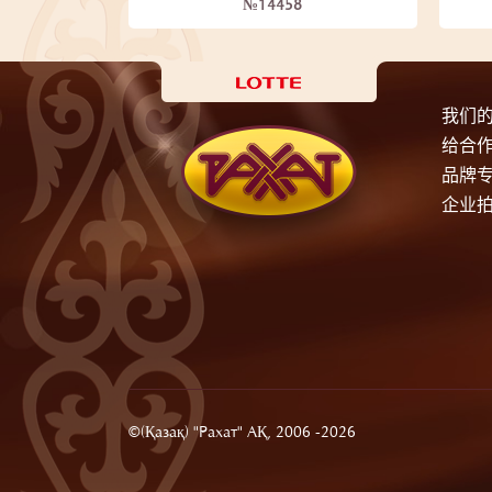
№14458
我们
给合
品牌
企业
©(Қазақ) "Рахат" АҚ, 2006 -2026