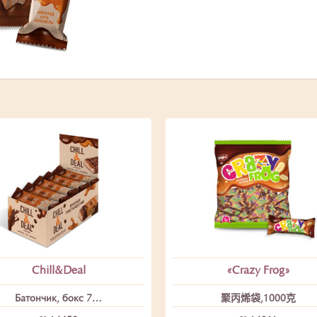
Chill&Deal
«Crazy Frog»
Батончик, бокс 7…
聚丙烯袋,1000克