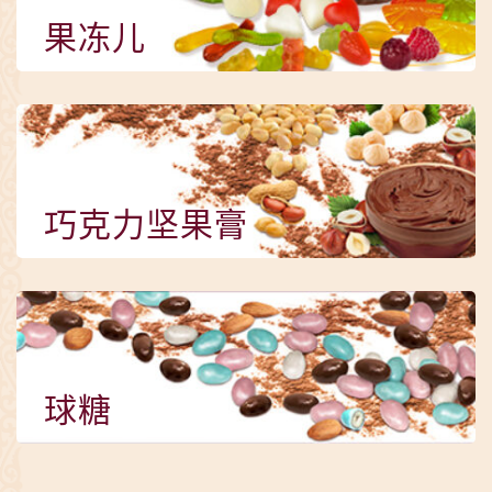
果冻儿
巧克力坚果膏
球糖