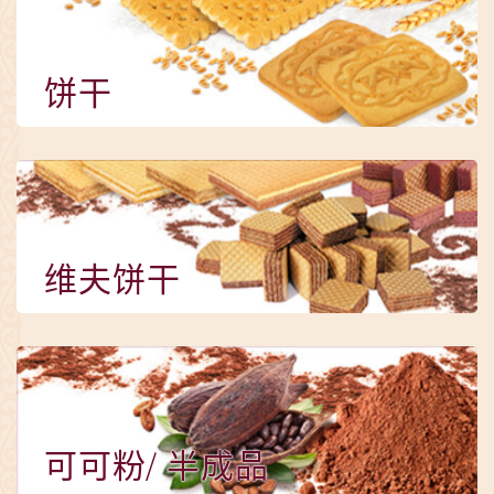
饼干
维夫饼干
可可粉/ 半成品