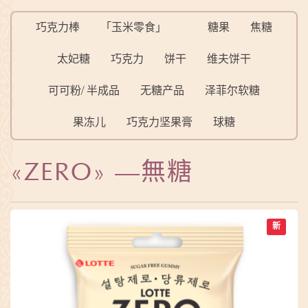
巧克力棒
「玉米零食」
糖果
焦糖
太妃糖
巧克力
饼干
维夫饼干
可可粉/ 半成品
无糖产品
泽菲尔软糖
果冻儿
巧克力坚果膏
球糖
«ZERO» —無糖
新