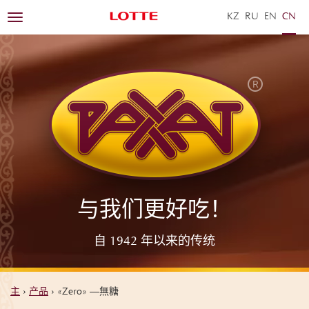
KZ
RU
EN
ZH
Toggle
navigation
与我们更好吃！
自 1942 年以来的传统
主
›
产品
›
«Zero» —無糖