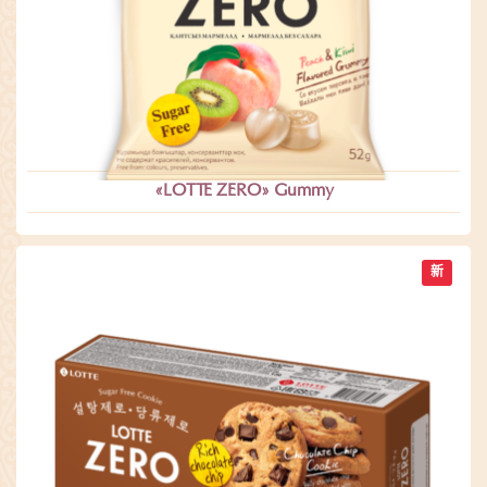
«LOTTE ZERO» Gummy
新