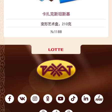
卡扎克斯坦斯基
变形艺术盒，210克
№1188