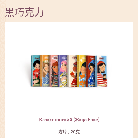
黑巧克力
Казахстанский (Жаңа Ерке)
方片 , 20克