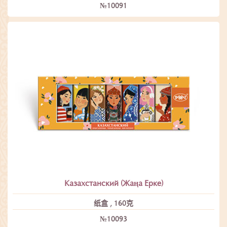
№10091
Казахстанский (Жаңа Ерке)
纸盒 , 160克
№10093