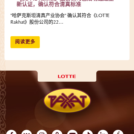
新认证，确认符合清真标准
"哈萨克斯坦清真产业协会" 确认其符合《LOTTE
Rakhat》股份公司的22…
阅读更多