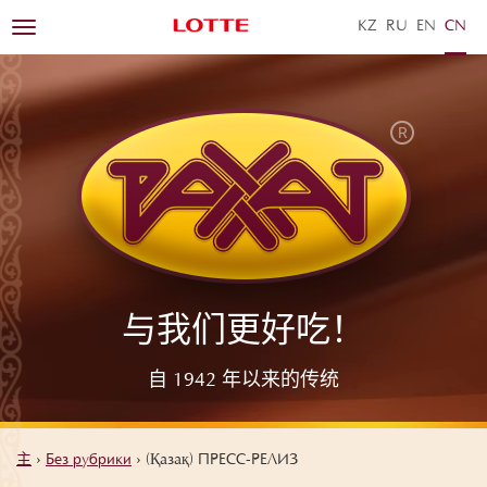
KZ
RU
EN
ZH
Toggle
navigation
与我们更好吃！
自 1942 年以来的传统
主
›
Без рубрики
›
(Қазақ) ПРЕСС-РЕЛИЗ