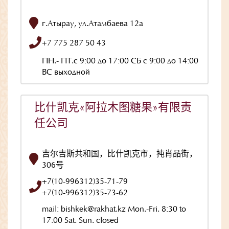
г.Атырау, ул.Атамбаева 12а
+7 775 287 50 43
ПН.- ПТ.с 9:00 до 17:00 СБ с 9:00 до 14:00
ВС выходной
比什凯克«阿拉木图糖果»有限责
任公司
吉尔吉斯共和国，比什凯克市，扽肖品街，
306号
+7(10-996312)35-71-79
+7(10-996312)35-73-62
mail: bishkek@rakhat.kz Mon.-Fri. 8:30 to
17:00 Sat. Sun. closed