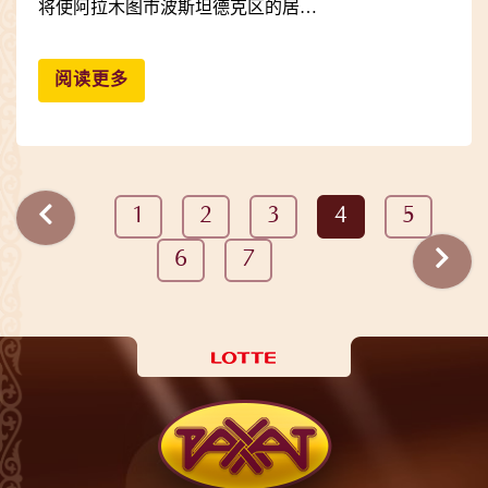
将使阿拉木图市波斯坦德克区的居…
阅读更多
1
2
3
4
5
6
7