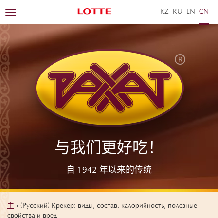
KZ
RU
EN
ZH
Toggle
navigation
与我们更好吃！
自 1942 年以来的传统
主
›
(Русский) Крекер: виды, состав, калорийность, полезные
свойства и вред