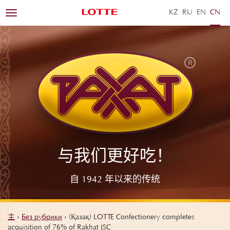
KZ
RU
EN
ZH
Toggle
navigation
与我们更好吃！
自 1942 年以来的传统
主
›
Без рубрики
›
(Қазақ) LOTTE Confectionery completes
acquisition of 76% of Rakhat JSC