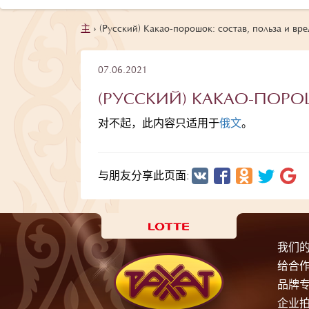
主
›
(Русский) Какао-порошок: состав, польза и вре
07.06.2021
(РУССКИЙ) КАКАО-ПОРОШ
对不起，此内容只适用于
俄文
。
与朋友分享此页面:
我们
给合
品牌
企业