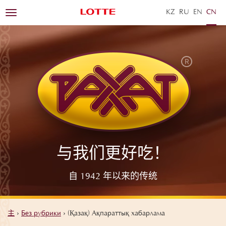
KZ
RU
EN
ZH
Toggle
navigation
与我们更好吃！
自 1942 年以来的传统
主
›
Без рубрики
›
(Қазақ) Ақпараттық хабарлама