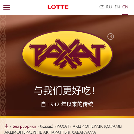
KZ
RU
EN
ZH
Toggle
navigation
与我们更好吃！
自 1942 年以来的传统
主
›
Без рубрики
›
(Қазақ) «РАХАТ» АКЦИОНЕРЛІК ҚОҒАМЫ
АКЦИОНЕРЛЕРІНЕ АҚПАРАТТЫҚ ХАБАРЛАМА