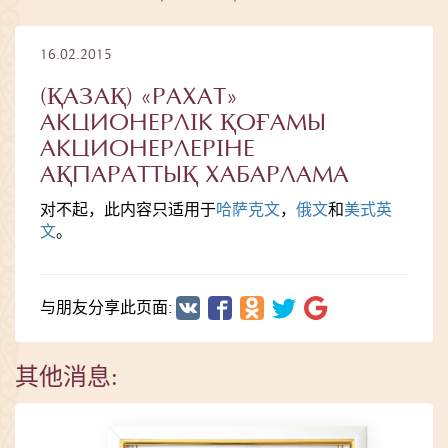
16.02.2015
(ҚАЗАҚ) «РАХАТ»
АКЦИОНЕРЛІК ҚОҒАМЫ
АКЦИОНЕРЛЕРІНЕ
АҚПАРАТТЫҚ ХАБАРЛАМА
对不起，此内容只适用于
哈萨克文
，
俄文
和
美式英
文
。
与朋友分享此页面:
其他消息: