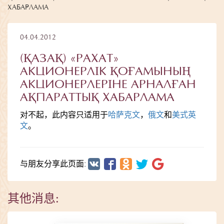
ХАБАРЛАМА
04.04.2012
(ҚАЗАҚ) «РАХАТ»
АКЦИОНЕРЛІК ҚОҒАМЫНЫҢ
АКЦИОНЕРЛЕРІНЕ АРНАЛҒАН
АҚПАРАТТЫҚ ХАБАРЛАМА
对不起，此内容只适用于
哈萨克文
，
俄文
和
美式英
文
。
与朋友分享此页面:
其他消息: