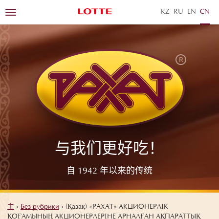
KZ
RU
EN
ZH
Toggle
navigation
与我们更好吃！
自 1942 年以来的传统
主
›
Без рубрики
›
(Қазақ) «РАХАТ» АКЦИОНЕРЛІК
ҚОҒАМЫНЫҢ АКЦИОНЕРЛЕРІНЕ АРНАЛҒАН АҚПАРАТТЫҚ