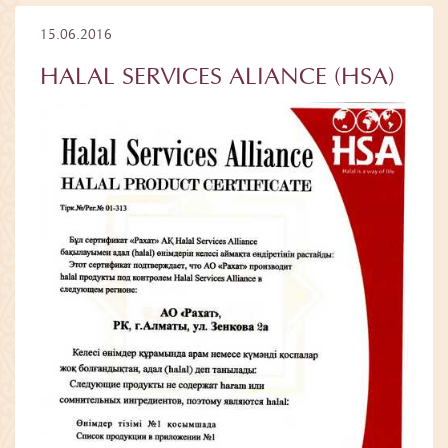
15.06.2016
HALAL SERVICES ALIANCE (HSA)