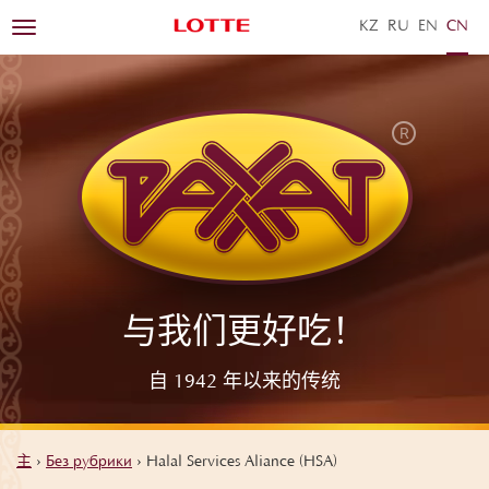
KZ
RU
EN
ZH
Toggle
navigation
与我们更好吃！
自 1942 年以来的传统
主
›
Без рубрики
›
Halal Services Aliance (HSA)