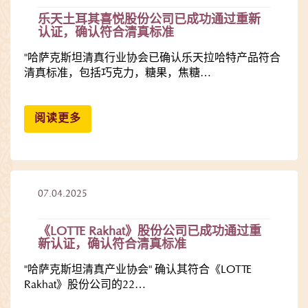
乐天土耳其喜悦股份公司已成功通过重新
认证，确认符合清真标准
"哈萨克斯坦清真行业协会已确认乐天拉哈特产品符合
清真标准，包括巧克力，糖果，焦糖…
阅读更多
07.04.2025
《LOTTE Rakhat》股份公司已成功通过重
新认证，确认符合清真标准
"哈萨克斯坦清真产业协会" 确认其符合《LOTTE
Rakhat》股份公司的22…