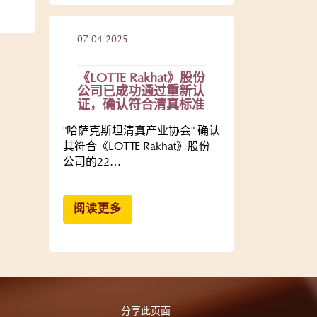
07.04.2025
《LOTTE Rakhat》股份
公司已成功通过重新认
证，确认符合清真标准
"哈萨克斯坦清真产业协会" 确认
其符合《LOTTE Rakhat》股份
公司的22…
阅读更多
分享此页面