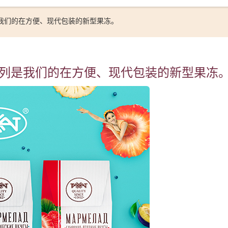
是我们的在方便、现代包装的新型果冻。
系列是我们的在方便、现代包装的新型果冻