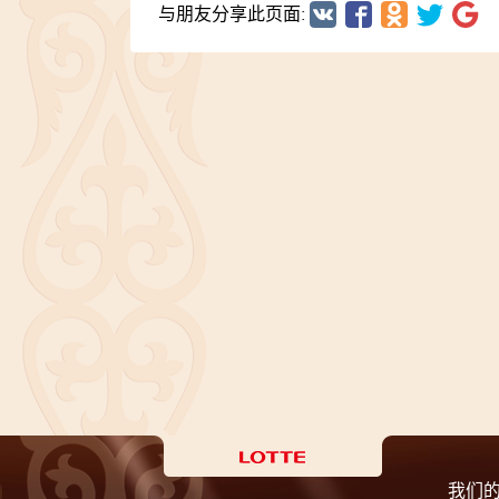
与朋友分享此页面:
我们