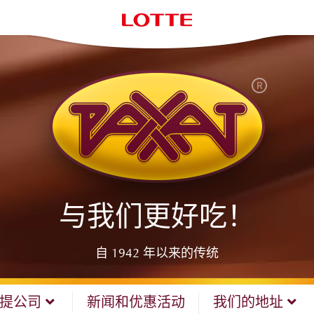
与我们更好吃！
自 1942 年以来的传统
哈提公司
新闻和优惠活动
我们的地址