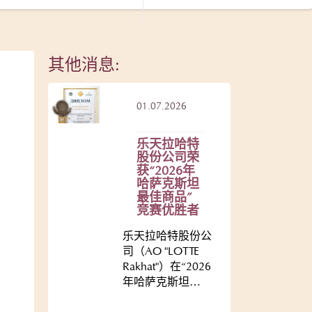
其他消息:
。
01.07.2026
乐天拉哈特
股份公司荣
获“2026年
哈萨克斯坦
最佳商品”
竞赛优胜者
乐天拉哈特股份公
司（AO "LOTTE
Rakhat"）在“2026
年哈萨克斯坦…