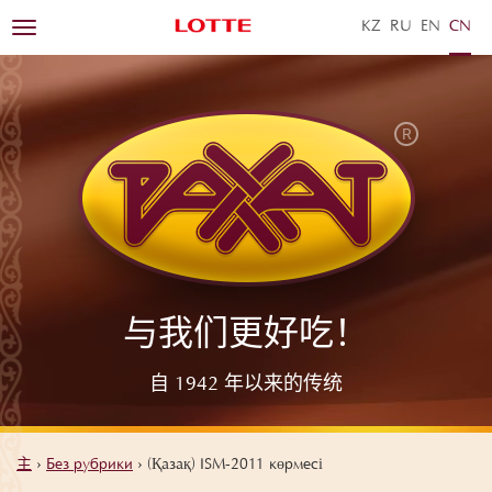
KZ
RU
EN
ZH
Toggle
navigation
与我们更好吃！
自 1942 年以来的传统
主
›
Без рубрики
›
(Қазақ) ISM-2011 көрмесі