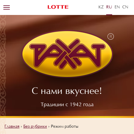
KZ
RU
EN
ZH
Toggle
navigation
С нами вкуснее!
Традиции с 1942 года
Главная
›
Без рубрики
›
Режим работы