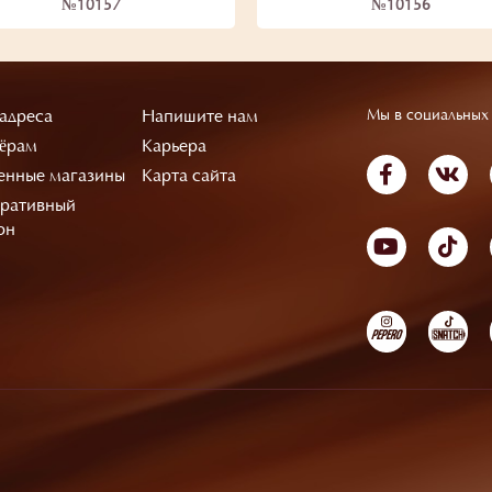
№10157
№10156
адреса
Напишите нам
Мы в социальных 
ёрам
Карьера
нные магазины
Карта сайта
ративный
он