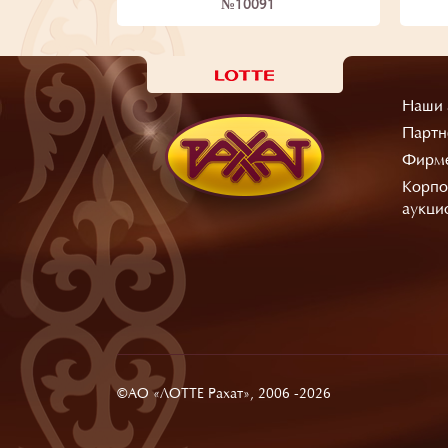
№10091
Наши 
Партн
Фирме
Корпо
аукци
©АО «ЛОТТЕ Рахат», 2006 -2026