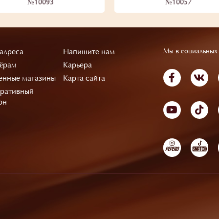
№10093
№10057
адреса
Напишите нам
Мы в социальных 
ёрам
Карьера
нные магазины
Карта сайта
ративный
он