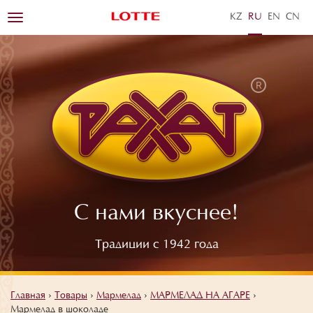
KZ
RU
EN
ZH
Toggle
navigation
С нами вкуснее!
Традиции с 1942 года
Главная
›
Товары
›
Мармелад
›
МАРМЕЛАД НА АГАРЕ
›
Мармелад в шоколаде