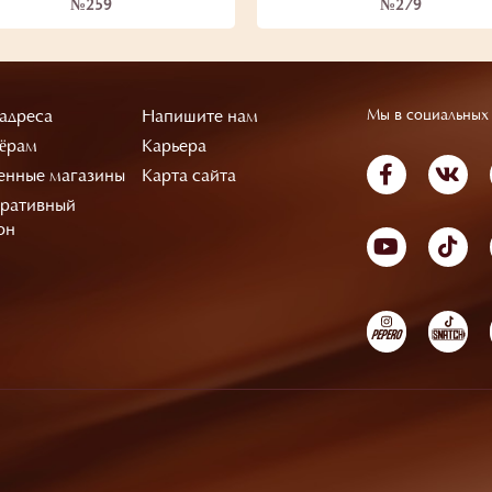
№259
№279
адреса
Напишите нам
Мы в социальных 
ёрам
Карьера
нные магазины
Карта сайта
ративный
он