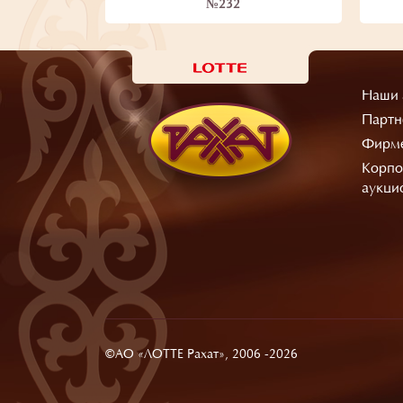
№232
Наши 
Партн
Фирме
Корпо
аукци
©АО «ЛОТТЕ Рахат», 2006 -2026