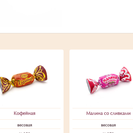
Кофейная
Малина со сливками
весовая
весовая