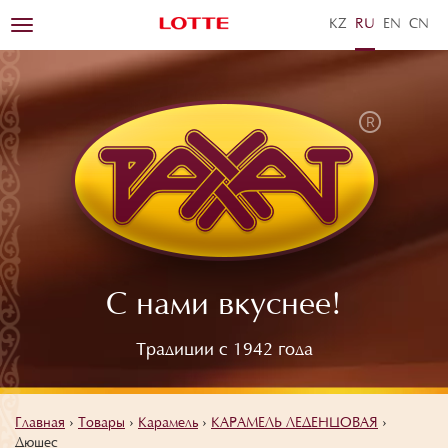
KZ
RU
EN
ZH
Toggle
navigation
С нами вкуснее!
Традиции с 1942 года
Главная
›
Товары
›
Карамель
›
КАРАМЕЛЬ ЛЕДЕНЦОВАЯ
›
Дюшес