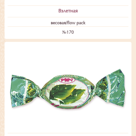
Взлетная
весовая/flow pack
№170