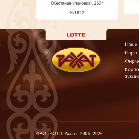
(Жестяная упаковка), 265г
№1822
Наши 
Партн
Фирме
Корпо
аукци
©АО «ЛОТТЕ Рахат», 2006 -2026