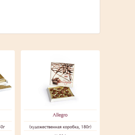
Allegro
50г
(художественная коробка, 180г)