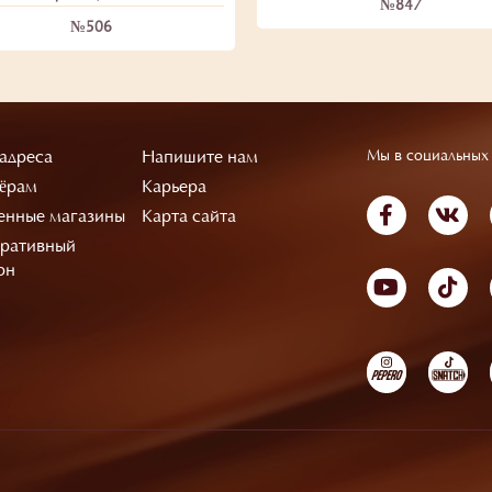
№847
№506
адреса
Напишите нам
Мы в социальных 
ёрам
Карьера
нные магазины
Карта сайта
ративный
он