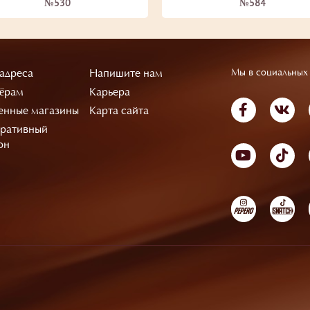
№530
№584
адреса
Напишите нам
Мы в социальных 
ёрам
Карьера
нные магазины
Карта сайта
ративный
он