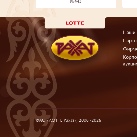
№443
Наши 
Партн
Фирме
Корпо
аукци
©АО «ЛОТТЕ Рахат», 2006 -2026