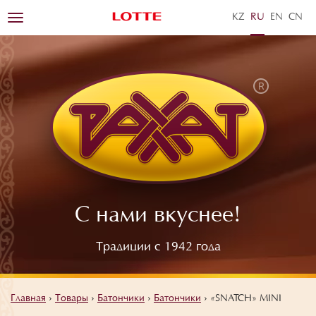
KZ
RU
EN
ZH
Toggle
navigation
С нами вкуснее!
Традиции с 1942 года
Главная
›
Товары
›
Батончики
›
Батончики
›
«SNATCH» MINI