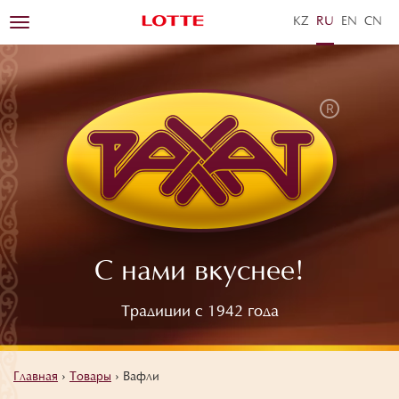
KZ
RU
EN
ZH
Toggle
navigation
С нами вкуснее!
Традиции с 1942 года
Главная
›
Товары
›
Вафли