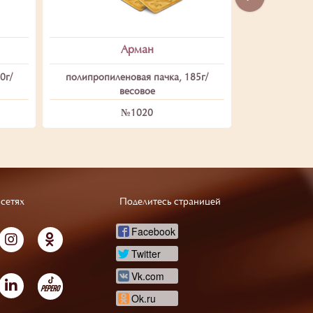
Арман
0г/
полипропиленовая пачка, 185г/
полипропил
весовое
№1020
сетях
Поделитесь страницей
Facebook
Twitter
Vk.com
Ok.ru