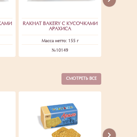
КАМИ
RAKHAT BAKERY С КУСОЧКАМИ
RAKHAT B
АРАХИСА
СГУЩЕ
Масса нетто: 155 г
Масс
№10149
СМОТРЕТЬ ВСЕ