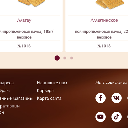
Алатау
Алматинское
липропиленовая пачка, 185г/
полипропиленовая пачка, 22
весовое
весовое
№1016
№1018
адреса
Напишите нам
Мы в социальных 
ёрам
Карьера
нные магазины
Карта сайта
ративный
он