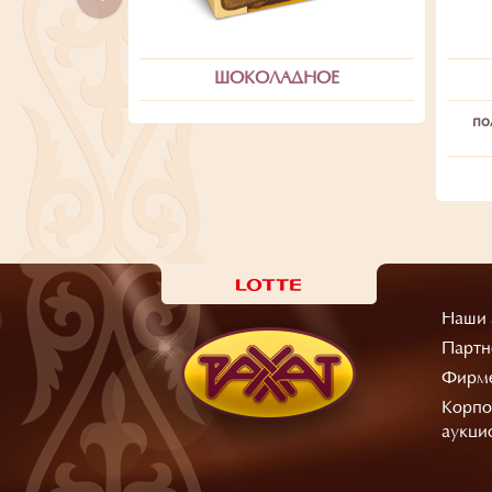
ШОКОЛАДНОЕ
по
Наши 
Партн
Фирме
Корпо
аукци