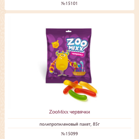
№15101
ZooMixx червячки
полипропиленовый пакет, 85г
№15099