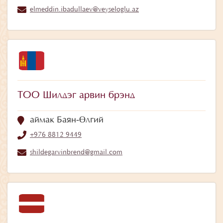
elmeddin.ibadullaev@veyseloglu.az
ТОО Шилдэг арвин брэнд
аймак Баян‑Өлгий
+976 8812 9449
shildegarvinbrend@gmail.com