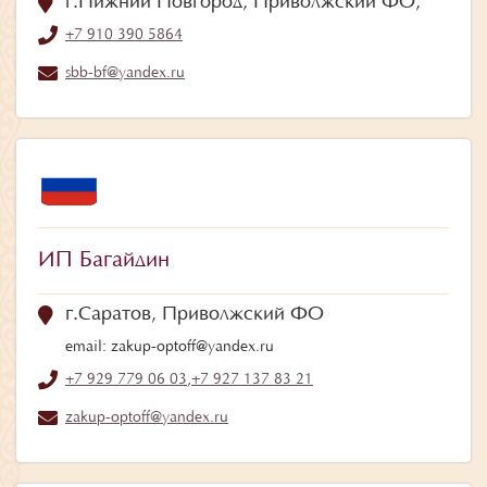
г.Нижний Новгород, Приволжский ФО;
+7 910 390 5864
sbb-bf@yandex.ru
ИП Багайдин
г.Саратов, Приволжский ФО
email: zakup-optoff@yandex.ru
+7 929 779 06 03
,
+7 927 137 83 21
zakup-optoff@yandex.ru