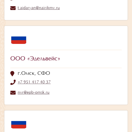
t.aidaryan@nairikmv.ru
ООО «Эдельвейс»
г.Омск, СФО
+7 951 417 40 37
nvr@epb-omsk.ru