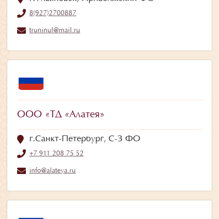
8(927)2700887
truninul@mail.ru
ООО «ТД «Алатея»
г.Санкт-Петербург, С-З ФО
+7 911 208 75 52
info@alateya.ru