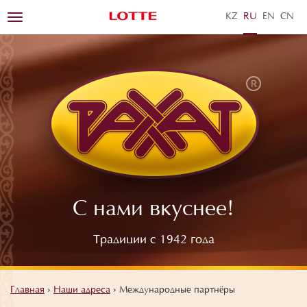
KZ
RU
EN
ZH
Toggle
navigation
С нами вкуснее!
Традиции с 1942 года
Главная
›
Наши адреса
›
Международные партнёры