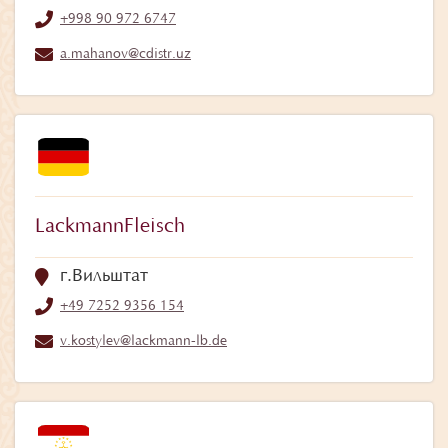
+998 90 972 6747
a.mahanov@cdistr.uz
LackmannFleisch
г.Вильштат
+49 7252 9356 154
v.kostylev@lackmann-lb.de