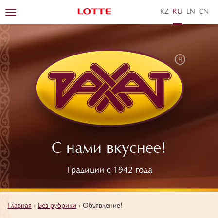
KZ
RU
EN
ZH
Toggle
navigation
С нами вкуснее!
Традиции с 1942 года
Главная
›
Без рубрики
›
Объявление!