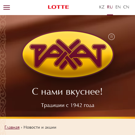
KZ
RU
EN
ZH
Toggle
navigation
С нами вкуснее!
Традиции с 1942 года
Главная
›
Новости и акции