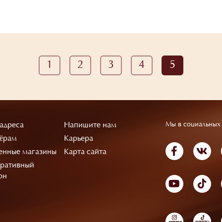
1
2
3
4
5
адреса
Напишите нам
Мы в социальных 
ёрам
Карьера
нные магазины
Карта сайта
ративный
он