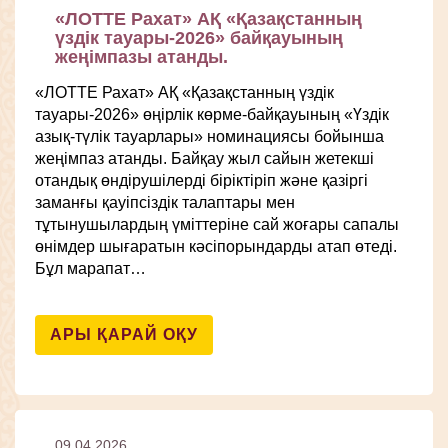
«ЛОТТЕ Рахат» АҚ «Қазақстанның
үздік тауары-2026» байқауының
жеңімпазы атанды.
«ЛОТТЕ Рахат» АҚ «Қазақстанның үздік
тауары-2026» өңірлік көрме-байқауының «Үздік
азық-түлік тауарлары» номинациясы бойынша
жеңімпаз атанды. Байқау жыл сайын жетекші
отандық өндірушілерді біріктіріп және қазіргі
заманғы қауіпсіздік талаптары мен
тұтынушылардың үміттеріне сай жоғары сапалы
өнімдер шығаратын кәсіпорындарды атап өтеді.
Бұл марапат…
АРЫ ҚАРАЙ ОҚУ
09.04.2026