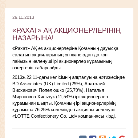
26.11.2013
«РАХАТ» АҚ АКЦИОНЕРЛЕРІНІҢ
НАЗАРЫНА!
«Рахат» АҚ өз акционерлеріне Қоғамның дауысқа
салатын акцияларының он және одан да көп
пайызын иеленуші ірі акционерлер құрамының
өзгергенін хабарлайды.
2013ж.22.11-дағы келісімнің аяқталуына нәтижесінде
BD Associates (UK) Limited (29%), Анатолий
Висханович Попелюшко (25,79%), Наталья
Мироновна Хильчук (11,54%) ірі акционерлер
құрамынан шықты. Қоғамның ірі акционерлерінің
құрамына 76,25% көлеміндегі акцияны иеленуші
«LOTTE Confectionery Co, Ltd» компаниясы кірді.