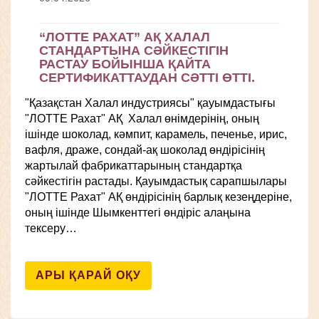
“ЛОТТЕ РАХАТ” АҚ ХАЛАЛ
СТАНДАРТЫНА СӘЙКЕСТІГІН
РАСТАУ БОЙЫНША ҚАЙТА
СЕРТИФИКАТТАУДАН СӘТТІ ӨТТІ.
"Қазақстан Халал индустриясы" қауымдастығы
"ЛОТТЕ Рахат" АҚ Халал өнімдерінің, оның
ішінде шоколад, кәмпит, карамель, печенье, ирис,
вафля, драже, сондай-ақ шоколад өндірісінің
жартылай фабрикаттарының стандартқа
сәйкестігін растады. Қауымдастық сарапшылары
"ЛОТТЕ Рахат" АҚ өндірісінің барлық кезеңдеріне,
оның ішінде Шымкенттегі өндіріс алаңына
тексеру…
АРЫ ҚАРАЙ ОҚУ