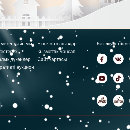
ң мекенжайымыз
Бізге жазыңыздар
Біз әлеуметтік ж
тестерге
Қызметтік мансап
лық дүкендер
Сайт картасы
ративті аукцион