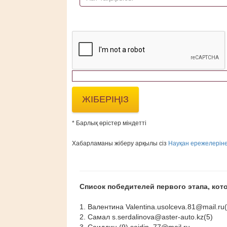
* Барлық өрістер міндетті
Хабарламаны жіберу арқылы сіз
Науқан ережелеріне
Список победителей первого этапа, к
1. Валентина Valentina.usolceva.81@mail.ru(
2. Самал s.serdalinova@aster-auto.kz(5)