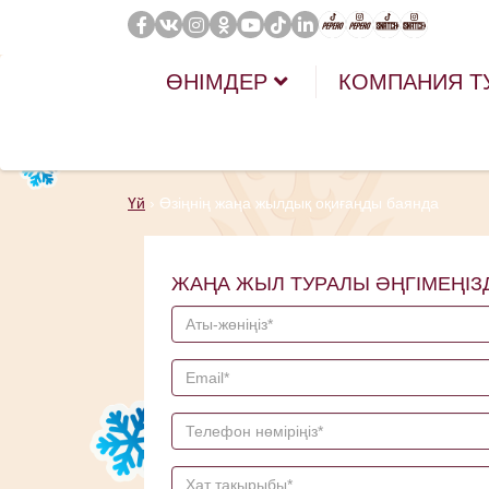
ӨНІМДЕР
КОМПАНИЯ Т
Үй
›
Өзіңнің жаңа жылдық оқиғаңды баянда
ЖАҢА ЖЫЛ ТУРАЛЫ ӘҢГІМЕҢІЗ