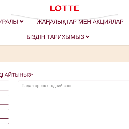
УРАЛЫ
ЖАҢАЛЫҚТАР МЕН АКЦИЯЛАР
БІЗДІҢ ТАРИХЫМЫЗ
ДІ АЙТЫҢЫЗ*