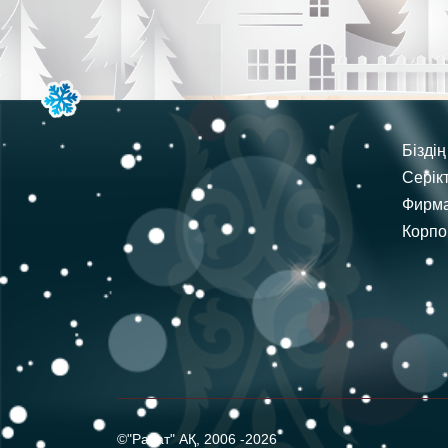
Бізді
Серік
Фирма
Корпо
©"Рахат" АҚ, 2006 -2026