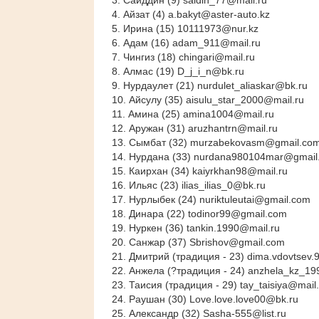
3. Саиддин (9) saidin_77@mail.ru
4. Айзат (4) a.bakyt@aster-auto.kz
5. Ирина (15) 10111973@nur.kz
6. Адам (16) adam_911@mail.ru
7. Чингиз (18) chingari@mail.ru
8. Алмас (19) D_j_i_n@bk.ru
9. Нурдаулет (21) nurdulet_aliaskar@bk.ru
10. Айсулу (35) aisulu_star_2000@mail.ru
11. Амина (25) amina1004@mail.ru
12. Аружан (31) aruzhantrn@mail.ru
13. Сымбат (32) murzabekovasm@gmail.co
14. Нурдана (33) nurdana980104mar@gmail
15. Каирхан (34) kaiyrkhan98@mail.ru
16. Ильяс (23) ilias_ilias_0@bk.ru
17. Нурлыбек (24) nuriktuleutai@gmail.com
18. Динара (22) todinor99@gmail.com
19. Нуркен (36) tankin.1990@mail.ru
20. Санжар (37) Sbrishov@gmail.com
21. Дмитрий (традиция - 23) dima.vdovtsev.
22. Анжела (?традиция - 24) anzhela_kz_19
23. Таисия (традиция - 29) tay_taisiya@mail.
24. Раушан (30) Love.love.love00@bk.ru
25. Александр (32) Sasha-555@list.ru