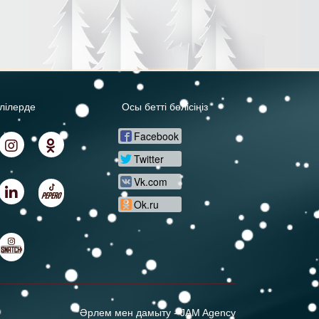
елілерде
Осы бетті бөлісіңіз
Facebook
Twitter
Vk.com
Ok.ru
Әрлем мен дамыту -
JAM Agency