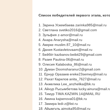
Список победителей первого этапа, ко
1. Зарина Ускембаева zarinka985@mail.ru
2. Светлана svetiko2016@gmail.com
3. Зульфия z-amor@mail.ru
4. Анара Anarysha@mail.ru
5. Акерке muslim.87_10@mail.ru
6. Дания Kustavletovaam@mail.ru
7. Бейбііт kazbanov.beibit29@gmail.com
8. Разия Pautina-06@mail.ru
9. Олесия Kalaboska_86@mail.ru
10. Думан Doomsharanur2@gmail.com
11. Ернур Оразаев ereke23semey@mail.ru
12. Рахат Карилов anita_7627@mail.ru
13. Анжелика Lee_anzhelika@bk.ru
14. Айнур Рысымбетова lucky.ainura@mail.r
15. Тимур TIMA.KAZMIN.14@MAIL.RU
16. Амина kajsenova01@bk.ru
17. Замира ledi-z@list.ru
18. Айымгуль aimoka95@mail.ru