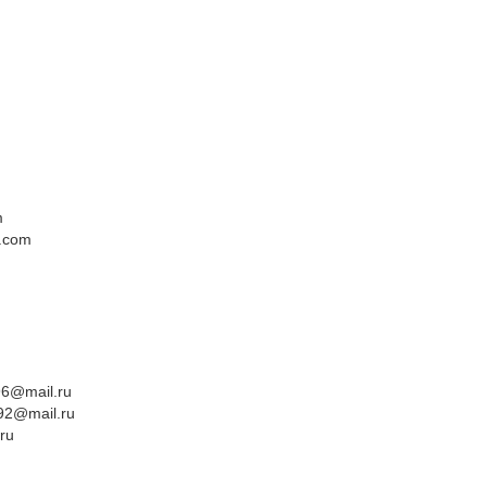
m
.com
96@mail.ru
92@mail.ru
ru