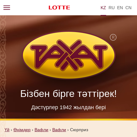
KZ
RU
EN
ZH
Toggle
navigation
Бізбен бірге тәттірек!
Дәстүрлер 1942 жылдан берi
Үй
›
Өнімдер
›
Вафли
›
Вафли
›
Сюрприз