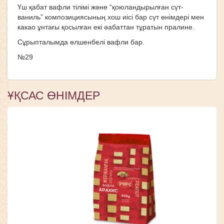
Үш қабат вафли тiлiмi және “қоюландырылған сүт-
ваниль” композициясының хош иісі бар сүт өнiмдерi мен
какао ұнтағы қосылған екi әабаттан тұратын пралине.
Сұрыпталымда өлшенбелі вафли бар.
№29
ҰҚСАС ӨНІМДЕР