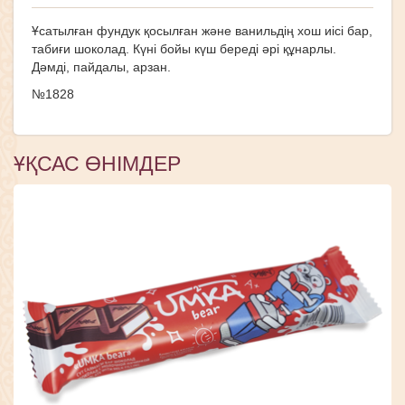
Ұсатылған фундук қосылған және ванильдің хош иісі бар,
табиғи шоколад. Күні бойы күш береді әрі құнарлы.
Дәмді, пайдалы, арзан.
№1828
ҰҚСАС ӨНІМДЕР