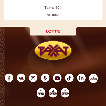
Тақта, 90 г
№10060