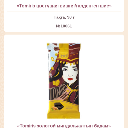
«Tomiris цветущая вишня/гүлденген шие»
Тақта, 90 г
№10061
«Tomiris золотой миндаль/алтын бадам»