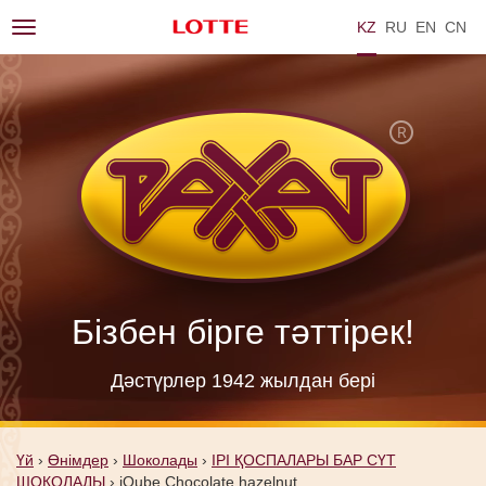
KZ
RU
EN
ZH
Toggle
navigation
Бізбен бірге тәттірек!
Дәстүрлер 1942 жылдан берi
Үй
›
Өнімдер
›
Шоколады
›
ІРІ ҚОСПАЛАРЫ БАР СҮТ
ШОКОЛАДЫ
›
iQube Chocolate hazelnut