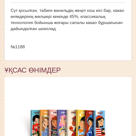
Сүт қосылған, табиғи ванильдің жеңіл хош иісі бар, какао
өнімдерінің мөлшері кемінде 45%, классикалық
технология бойынша жоғары сапалы какао бұршағынан
дайындалған шоколад.
№1188
ҰҚСАС ӨНІМДЕР