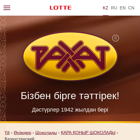
KZ
RU
EN
ZH
Toggle
navigation
Бізбен бірге тәттірек!
Дәстүрлер 1942 жылдан берi
Үй
›
Өнімдер
›
Шоколады
›
ҚАРА ҚОҢЫР ШОКОЛАДЫ
›
Казахстанский