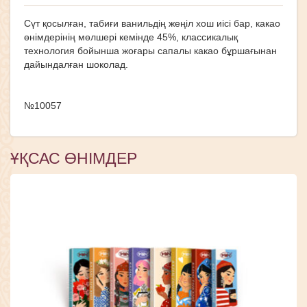
Сүт қосылған, табиғи ванильдің жеңіл хош иісі бар, какао
өнімдерінің мөлшері кемінде 45%, классикалық
технология бойынша жоғары сапалы какао бұршағынан
дайындалған шоколад.
№10057
ҰҚСАС ӨНІМДЕР