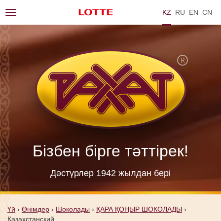
KZ
RU
EN
ZH
Toggle
navigation
Бізбен бірге тәттірек!
Дәстүрлер 1942 жылдан берi
Үй
›
Өнімдер
›
Шоколады
›
ҚАРА ҚОҢЫР ШОКОЛАДЫ
›
Казахстанский