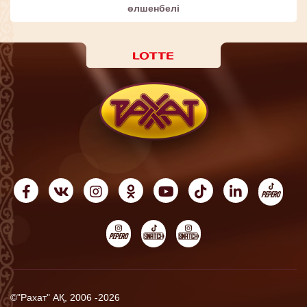
өлшенбелі
©"Рахат" АҚ, 2006 -2026