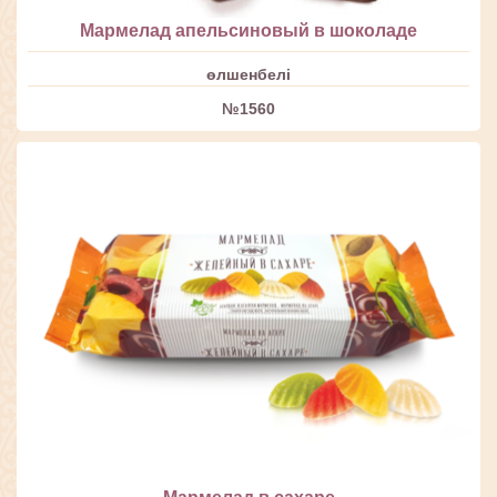
Мармелад апельсиновый в шоколаде
өлшенбелі
№1560