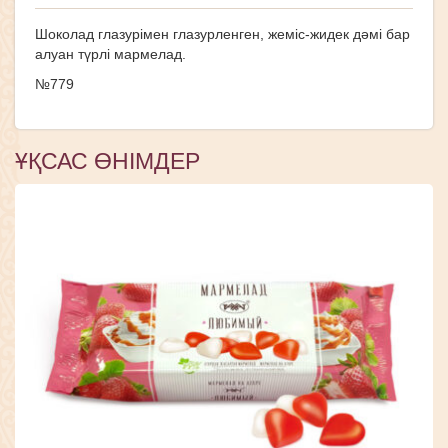
Шоколад глазурімен глазурленген, жеміс-жидек дәмі бар
алуан түрлі мармелад.
№779
ҰҚСАС ӨНІМДЕР