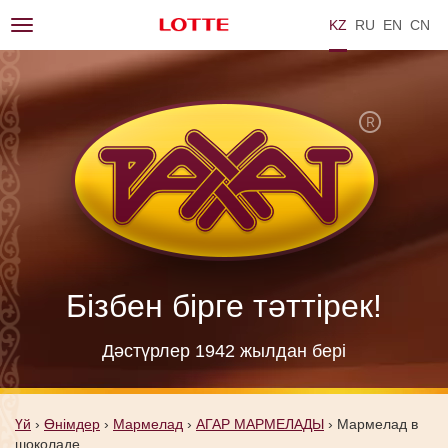
KZ
RU
EN
ZH
Toggle
navigation
Бізбен бірге тәттірек!
Дәстүрлер 1942 жылдан берi
Үй
›
Өнімдер
›
Мармелад
›
АГАР МАРМЕЛАДЫ
›
Мармелад в
шоколаде