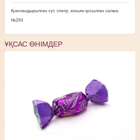
Қоюландырылған сүт, спитр, коньяк қосылған салма.
№293
ҰҚСАС ӨНІМДЕР