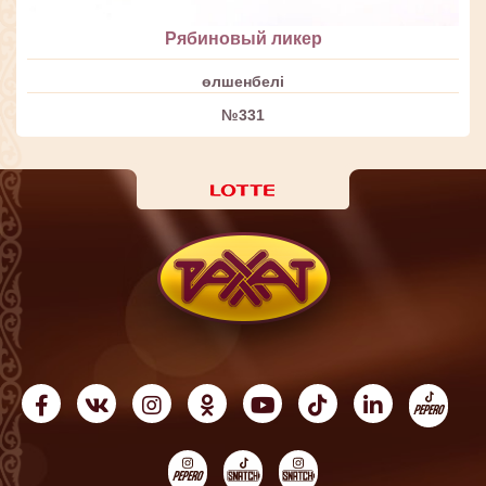
Рябиновый ликер
өлшенбелі
№331