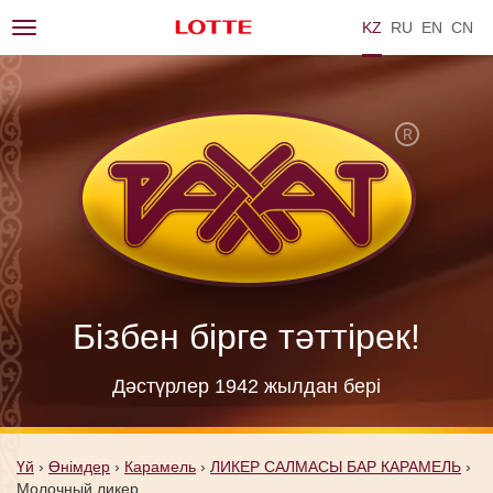
KZ
RU
EN
ZH
Toggle
navigation
Бізбен бірге тәттірек!
Дәстүрлер 1942 жылдан берi
Үй
›
Өнімдер
›
Карамель
›
ЛИКЕР САЛМАСЫ БАР КАРАМЕЛЬ
›
Молочный ликер