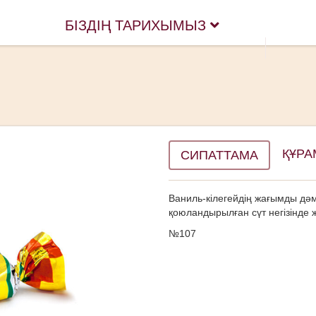
БІЗДІҢ ТАРИХЫМЫЗ
ҚҰР
СИПАТТАМА
Ваниль-кілегейдің жағымды дәм
қоюландырылған сүт негізінде 
№107