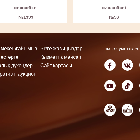
өлшенбелі
өлшенбелі
№1399
№96
ң мекенжайымыз
Бізге жазыңыздар
Біз әлеуметтік ж
тестерге
Қызметтік мансап
лық дүкендер
Сайт картасы
ративті аукцион