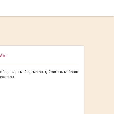
АМЫ
і бар, сары май қосылған, қаймағы алынбаған,
жасалған.