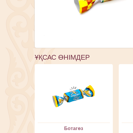
ҰҚСАС ӨНІМДЕР
Ботагөз