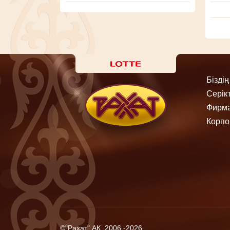
Бізді
Серік
Фирма
Корпо
©"Рахат" АҚ, 2006 -2026