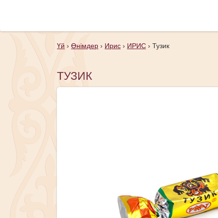
Үй
›
Өнімдер
›
Ирис
›
ИРИС
›
Тузик
ТУЗИК