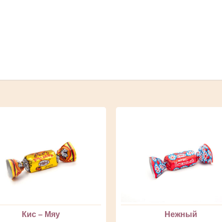
Кис – Мяу
Нежный