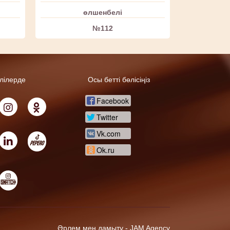
өлшенбелі
№112
елілерде
Осы бетті бөлісіңіз
Facebook
Twitter
Vk.com
Ok.ru
Әрлем мен дамыту -
JAM Agency