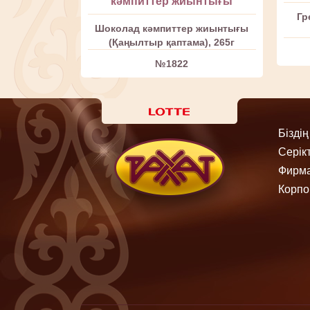
кәмпиттер жиынтығы
Гр
Шоколад кәмпиттер жиынтығы
(Қаңылтыр қаптама), 265г
№1822
Бізді
Серік
Фирма
Корпо