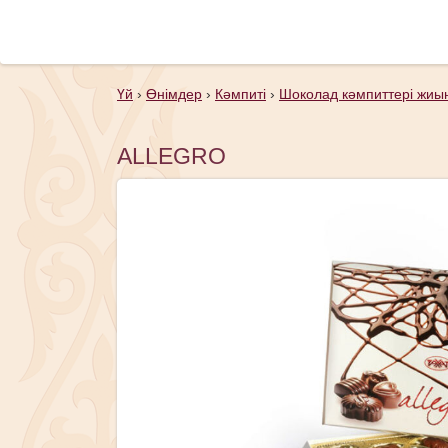
Үй
›
Өнімдер
›
Кәмпиті
›
Шоколад кәмпиттерi жиы
ALLEGRO