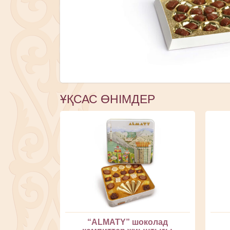
ҰҚСАС ӨНІМДЕР
“ALMATY” шоколад