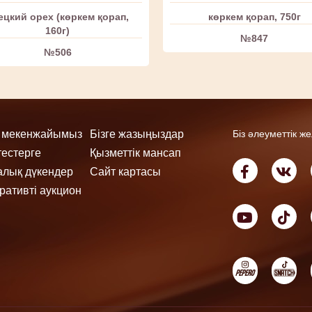
ецкий орех (көркем қорап,
көркем қорап, 750г
160г)
№847
№506
ң мекенжайымыз
Бізге жазыңыздар
Біз әлеуметтік ж
тестерге
Қызметтік мансап
лық дүкендер
Сайт картасы
ративті аукцион