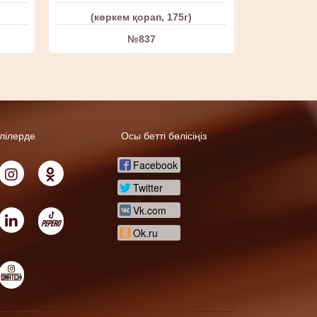
(көркем қорап, 175г)
№837
елілерде
Осы бетті бөлісіңіз
Facebook
Twitter
Vk.com
Ok.ru