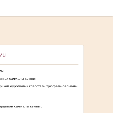
АМЫ
ғы:
аңғақ салмалы кәмпит;
рі көп еуропалық класстағы трюфель салмалы
;
арципан салмалы кәмпит.