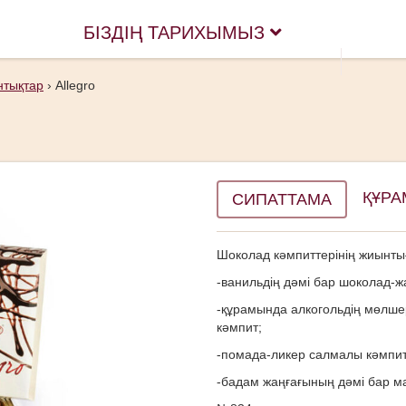
БІЗДІҢ ТАРИХЫМЫЗ
нтықтар
›
Allegro
ҚҰР
СИПАТТАМА
Шоколад кәмпиттерінің жиынты
-ванильдің дәмі бар шоколад-ж
-құрамында алкогольдің мөлше
кәмпит;
-помада-ликер салмалы кәмпит
-бадам жаңғағының дәмі бар м